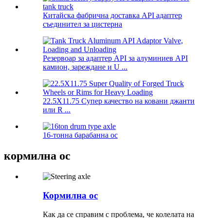
Китайска фабрична доставка API адаптер
съединител за цистерна
Резервоар за адаптер API за алуминиев API
камион, зареждане и U ...
22.5X11.75 Супер качество на ковани джанти
или R ...
16-тонна барабанна ос
кормилна ос
Кормилна ос
Как да се справим с проблема, че колелата на