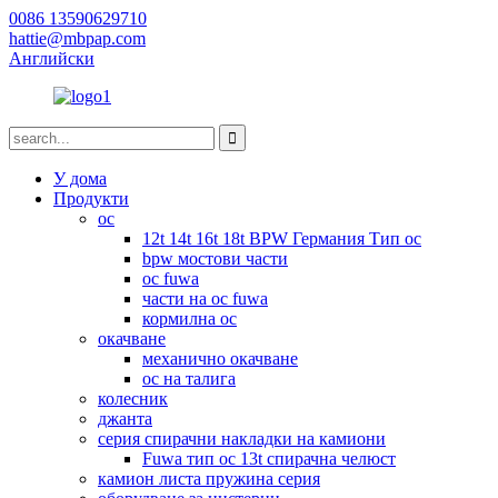
0086 13590629710
hattie@mbpap.com
Английски
У дома
Продукти
ос
12t 14t 16t 18t BPW Германия Тип ос
bpw мостови части
ос fuwa
части на ос fuwa
кормилна ос
окачване
механично окачване
ос на талига
колесник
джанта
серия спирачни накладки на камиони
Fuwa тип ос 13t спирачна челюст
камион листа пружина серия