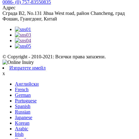
0086- (0) 757-83550835
Адрес
Сграда B2, No.131 Jihua West road, район Chancheng, град
Фошан, Гуангдонг, Китай
© Copyright - 2010-2021: Всички права запазени.
Изпратете имейл
x
Английски
French
German
Portuguese
Spanish
Russian
Japanese
Korean
Arabic
Irish