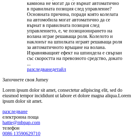
камиона не могат да се върнат автоматично
в правилната позиция след управление?
Основната причина, поради която колелата
на автомобила могат автоматично да се
върнат в правилната позиция след
управлението, е, че позиционирането на
волана играе решаваща роля. Колелото и
наклонът на шпилката играят решаваща роля
за автоматичното връщане на волана.
Изравняващият ефект на шпиндела е свързан
със скоростта на превозното средство, докато
...
разследване
детайл
Започнете своя Jurney
Lorem ipsum dolor sit amet, consectetur adipiscing elit, sed do
eiusmod tempor incididunt ut labore et dolore magna aliqua.Lorem
ipsum dolor sit amet.
разследване
електронна поща
hattie@mbpap.com
телефон
0086 13590629710