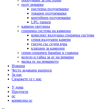
оборудване за цистерни
полу ремарке
цистерна полуремарке
товарен полуремарке
контейнер полуремарке
LPG танкер
камион светлина
спирачна система на камиона
комплект въздушна спирачна система
серия въздушни камери
гнездо със седем ядра
клапани за камиони
серия спирачен барабан и главина
колело и гайка за ос на ремарке
малка ос на ремаркето
Новини
Често задавани въпроси
За нас
Свържете се с нас
У дома
Продукти
ос
кормилна ос