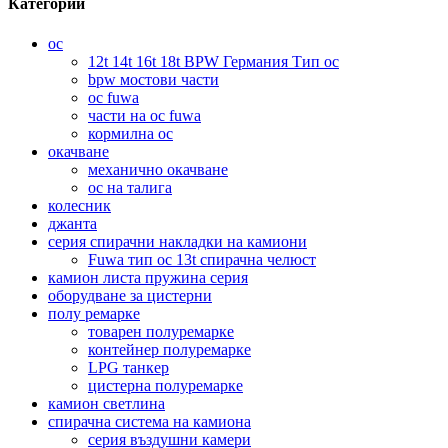
Категории
ос
12t 14t 16t 18t BPW Германия Тип ос
bpw мостови части
ос fuwa
части на ос fuwa
кормилна ос
окачване
механично окачване
ос на талига
колесник
джанта
серия спирачни накладки на камиони
Fuwa тип ос 13t спирачна челюст
камион листа пружина серия
оборудване за цистерни
полу ремарке
товарен полуремарке
контейнер полуремарке
LPG танкер
цистерна полуремарке
камион светлина
спирачна система на камиона
серия въздушни камери