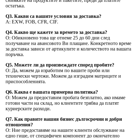
снимките на продуктите и пакетите, преди да платите
остатъка.
Q3. Какви са вашите условия за доставка?
A: EXW, FOB, CFR, CIF.
Q4. Какво ще кажете за времето за доставка?
О: Обикновено това ще отнеме 25 до 60 дни след
получаване на авансовото Ви плащане. Конкретното време
за доставка зависи от артикулите и количеството на вашата
поръчка.
Q5. Можете ли да произвеждате според пробите?
О: Да, можем да изработим по вашите проби или
технически чертежи. Можем да изградим матриците и
приспособленията.
Q6. Каква е вашата примерна политика?
О: Можем да предоставим пробата безплатно, ако имаме
готови части на склад, но клиентите трябва да платят
куриерските разходи.
Q7. Как правите нашия бизнес дългосрочни и добри
отношения?
О: Ние предоставяме на нашите клиенти обслужване на
едно гише, от специфичен компонент до окончателно