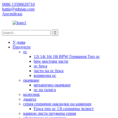
0086 13590629710
hattie@mbpap.com
Английски
У дома
Продукти
ос
12t 14t 16t 18t BPW Германия Тип ос
bpw мостови части
ос fuwa
части на ос fuwa
кормилна ос
окачване
механично окачване
ос на талига
колесник
джанта
серия спирачни накладки на камиони
Fuwa тип ос 13t спирачна челюст
камион листа пружина серия