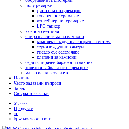
оборудване за цистерни
полу ремарке
цистерна полуремарке
товарен полуремарке
контейнер полуремарке
LPG танкер
камион светлина
спирачна система на камиона
комплект въздушна спирачна система
серия въздушни камери
гнездо със седем ядра
клапани за камиони
серия спирачен барабан и главина
колело и гайка за ос на ремарке
малка ос на ремаркето
Новини
Често задавани въпроси
За нас
Свържете се с нас
У дома
Продукти
ос
bpw мостови части