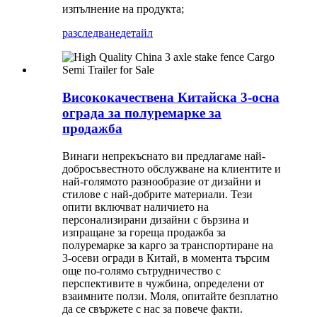
изпълнение на продукта;
разследване
детайл
Висококачествена Китайска 3-осна
ограда за полуремарке за
продажба
Винаги непрекъснато ви предлагаме най-
добросъвестното обслужване на клиентите и
най-голямото разнообразие от дизайни и
стилове с най-добрите материали. Тези
опити включват наличието на
персонализирани дизайни с бързина и
изпращане за гореща продажба за
полуремарке за карго за транспортиране на
3-осеви огради в Китай, в момента търсим
още по-голямо сътрудничество с
перспективите в чужбина, определени от
взаимните ползи. Моля, опитайте безплатно
да се свържете с нас за повече факти.