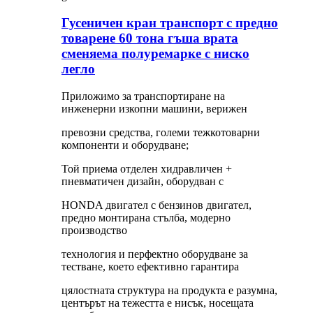
Гусеничен кран транспорт с предно
товарене 60 тона гъша врата
сменяема полуремарке с ниско
легло
Приложимо за транспортиране на
инженерни изкопни машини, верижен
превозни средства, големи тежкотоварни
компоненти и оборудване;
Той приема отделен хидравличен +
пневматичен дизайн, оборудван с
HONDA двигател с бензинов двигател,
предно монтирана стълба, модерно
производство
технология и перфектно оборудване за
тестване, което ефективно гарантира
цялостната структура на продукта е разумна,
центърът на тежестта е нисък, носещата