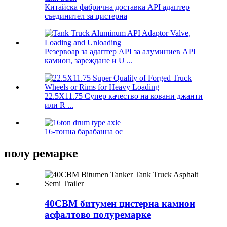
Китайска фабрична доставка API адаптер
съединител за цистерна
Резервоар за адаптер API за алуминиев API
камион, зареждане и U ...
22.5X11.75 Супер качество на ковани джанти
или R ...
16-тонна барабанна ос
полу ремарке
40CBM битумен цистерна камион
асфалтово полуремарке