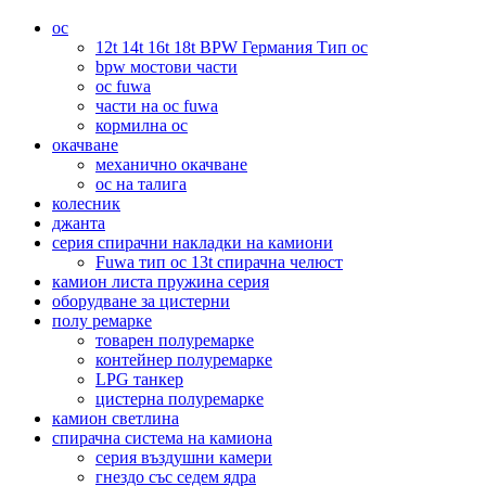
ос
12t 14t 16t 18t BPW Германия Тип ос
bpw мостови части
ос fuwa
части на ос fuwa
кормилна ос
окачване
механично окачване
ос на талига
колесник
джанта
серия спирачни накладки на камиони
Fuwa тип ос 13t спирачна челюст
камион листа пружина серия
оборудване за цистерни
полу ремарке
товарен полуремарке
контейнер полуремарке
LPG танкер
цистерна полуремарке
камион светлина
спирачна система на камиона
серия въздушни камери
гнездо със седем ядра