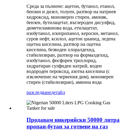
Среда за пълнене: ацетон, бутанол, етанол,
бензин и дизел, толуен, разтвор на натриев
хидроксид, мономерен стирен, амоняк,
бензен, бутилацетат, въглероден дисулфид,
диметиламинова вода, етилацетат,
изобутанол, изопропанол, керосин, метанол,
суров нефт, ксилол, ацетон цианид, ледена
оцетна киселина, разтвор на оцетна
киселина, безводен хлоралдехид,
стабилизиран, разтвор на формалдехид,
изобутанол, фосфорен трихлорид,
хидратиран сулфиден натрий, воден
водороден пероксид, азотна киселина (с
изключение на червения дим), мономерен
стирен (стабилизиран), аминна вода
разследване
детайл
Продавам никерийски 50000 литра
пропан-бутан за готвене на газ