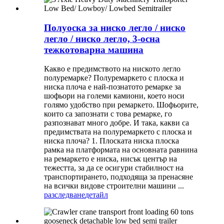
Полуоска за ниско легло / ниско
легло / ниско легло, 3-осна
тежкотоварна машина
Какво е предимството на ниското легло
полуремарке? Полуремаркето с плоска и
ниска плоча е най-познатото ремарке за
шофьори на големи камиони, което носи
голямо удобство при ремаркето. Шофьорите,
които са запознати с това ремарке, го
разпознават много добре. И така, какви са
предимствата на полуремаркето с плоска и
ниска плоча? 1. Плоската ниска плоска
рамка на платформата на основната равнина
на ремаркето е ниска, нисък център на
тежестта, за да се осигури стабилност на
транспортирането, подходяща за пренасяне
на всички видове строителни машини ...
разследване
детайл