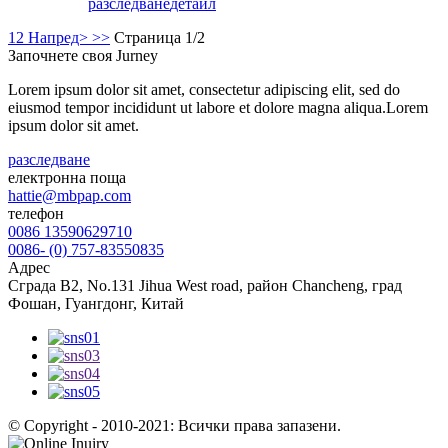
разследване
детайл
1
2
Напред>
>>
Страница 1/2
Започнете своя Jurney
Lorem ipsum dolor sit amet, consectetur adipiscing elit, sed do
eiusmod tempor incididunt ut labore et dolore magna aliqua.Lorem
ipsum dolor sit amet.
разследване
електронна поща
hattie@mbpap.com
телефон
0086 13590629710
0086- (0) 757-83550835
Адрес
Сграда B2, No.131 Jihua West road, район Chancheng, град
Фошан, Гуангдонг, Китай
© Copyright - 2010-2021: Всички права запазени.