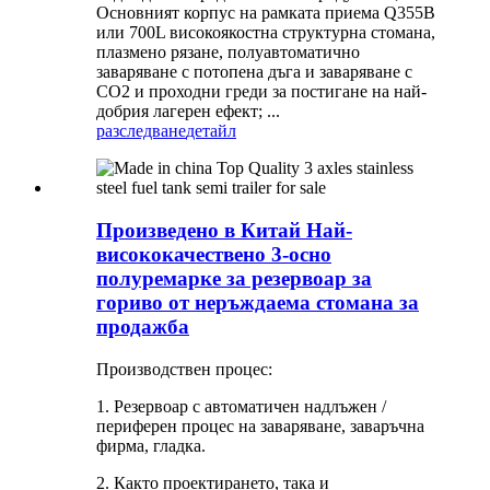
Основният корпус на рамката приема Q355B
или 700L високоякостна структурна стомана,
плазмено рязане, полуавтоматично
заваряване с потопена дъга и заваряване с
CO2 и проходни греди за постигане на най-
добрия лагерен ефект; ...
разследване
детайл
Произведено в Китай Най-
висококачествено 3-осно
полуремарке за резервоар за
гориво от неръждаема стомана за
продажба
Производствен процес:
1. Резервоар с автоматичен надлъжен /
периферен процес на заваряване, заваръчна
фирма, гладка.
2. Както проектирането, така и