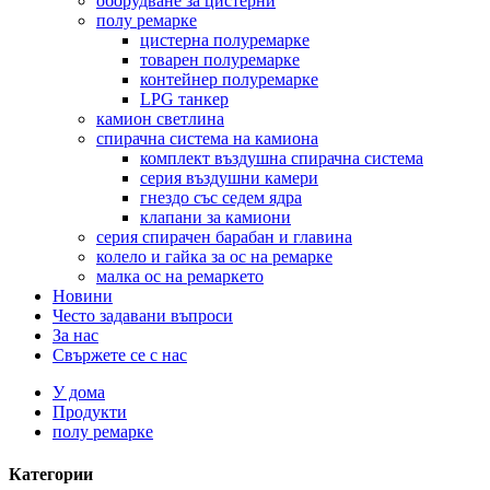
оборудване за цистерни
полу ремарке
цистерна полуремарке
товарен полуремарке
контейнер полуремарке
LPG танкер
камион светлина
спирачна система на камиона
комплект въздушна спирачна система
серия въздушни камери
гнездо със седем ядра
клапани за камиони
серия спирачен барабан и главина
колело и гайка за ос на ремарке
малка ос на ремаркето
Новини
Често задавани въпроси
За нас
Свържете се с нас
У дома
Продукти
полу ремарке
Категории