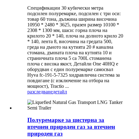
Спецификации 30 кубически метра
подсилен полуремарке, подсилен с три оси:
товар 60 тона, дължина ширина височина
10950 * 2480 * 3625, празен размер 10100 *
2308 * 1300 мм, шаси: горна плоча на
крилото 20 * 140, плоча на долното крило 20
* 140, лента 8, височина на гредата 500,
греда на дъното на кутията 20 # канална
стомана, дънната плоча на кутията 10 и
страничната плоча 5 са ​​700L стоманена
плоча с висока якост, Детайли One 40HQ е
оборудван с един полуремарке самосвал
Hyva fc-191-5-7325 хидравлична система за
повдигане (с изключение на отбора на
мощност), Tractio ...
разследване
детайл
Полуремарке за цистерна за
втечнен природен газ за втечнен
природен газ