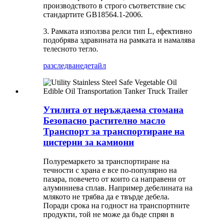
производството в строго съответствие със
стандартите GB18564.1-2006.
3. Рамката използва релси тип L, ефективно
подобрява здравината на рамката и намалява
телесното тегло.
разследване
детайл
Утилита от неръждаема стомана
Безопасно растително масло
Транспорт за транспортиране на
цистерни за камиони
Полуремаркето за транспортиране на
течности с храна е все по-популярно на
пазара, повечето от които са направени от
алуминиева сплав. Например дебелината на
млякото не трябва да е твърде дебела.
Поради срока на годност на транспортните
продукти, той не може да бъде спрян в