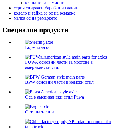
клапани за камиони
серия спирачен барабан и главина
колело и гайка за ос на ремарке
малка ос на ремаркето
Специални продукти
Кормилна ос
FUWA основни части за мостове в
американски стил
BPW основни части в немски стил
Оса в американски стил Fuwa
Оста на талига