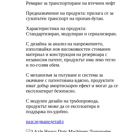
Ремарке за транспортиране на втечнен нефт
Предназначение на продукта: прилага се за
сухопътен транспорт на пропан-бутан.
Характеристики на продукта:
Стандартизиран, модулиран и сериализиран.
С дизайна за анализ на напрежението,
използвайки нов високоякостен стоманен
материал и конструкция на резервоара с
независим патент, продуктът има леко тегло
и по-голям обем.
С механизъм за пътуване и система за
окачване с патентована вдясно, продуктите
имат добър амортисьорен ефект и могат да се
експлоатират безопасно.
С модулен дизайн на тръбопровода,
продуктът може да се експлоатира и
поддържа по-удобно.
разследване
детайл