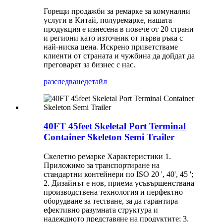
Горещи продажби за ремарке за комунални
услуги в Китай, полуремарке, нашата
продукция е изнесена в повече от 20 страни
и региони като източник от първа ръка с
най-ниска цена. Искрено приветстваме
клиенти от страната и чужбина да дойдат да
преговарят за бизнес с нас.
разследване
детайл
40FT 45feet Skeletal Port Terminal
Container Skeleton Semi Trailer
Скелетно ремарке Характеристики 1.
Приложимо за транспортиране на
стандартни контейнери по ISO 20 ', 40', 45 ';
2. Дизайнът е нов, приема усъвършенствана
производствена технология и перфектно
оборудване за тестване, за да гарантира
ефективно разумната структура и
надеждното представяне на продуктите; 3.