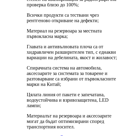
проверка близо до 100%;
Всички продукти са тествани чрез
рентгеново откриване на дефекти;
Материал на резервоара за местната
първокласна марка;
Главата и антивълновата плоча са от
хидравличен разширителен тип, с еднакви
вариации на дебелината, якост и жилавост;
Спирачната система на автомобила,
аксесоарите за системата за товарене и
разтоварване са избрани от първокласните
марки на Китай;
Цялата линия от пакети е запечатана,
водоустойчива и взривозащитена, LED
лампи;
Материалът на резервоара и аксесоарите
могат да бъдат оптимизирани според
транспортния носител.