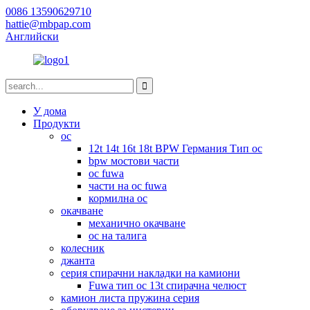
0086 13590629710
hattie@mbpap.com
Английски
У дома
Продукти
ос
12t 14t 16t 18t BPW Германия Тип ос
bpw мостови части
ос fuwa
части на ос fuwa
кормилна ос
окачване
механично окачване
ос на талига
колесник
джанта
серия спирачни накладки на камиони
Fuwa тип ос 13t спирачна челюст
камион листа пружина серия