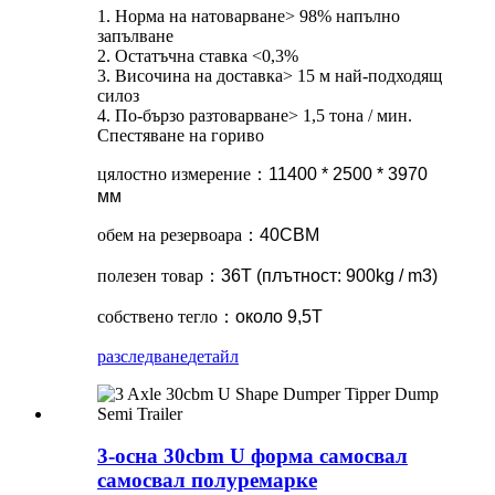
1. Норма на натоварване> 98% напълно
запълване
2. Остатъчна ставка <0,3%
3. Височина на доставка> 15 м най-подходящ
силоз
4. По-бързо разтоварване> 1,5 тона / мин.
Спестяване на гориво
цялостно измерение
：
11400 * 2500 * 3970
мм
обем на резервоара
：
40CBM
полезен товар
：
36T (плътност: 900kg / m3)
собствено тегло
：
около 9,5T
разследване
детайл
3-осна 30cbm U форма самосвал
самосвал полуремарке