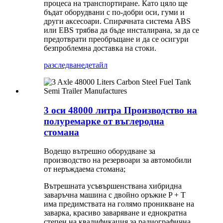
процеса на транспортиране. Като цяло ще
бъдат оборудвани с по-добри оси, гуми и
други аксесоари. Спирачната система ABS
или EBS трябва да бъде инсталирана, за да се
предотврати преобръщане и да се осигури
безпроблемна доставка на стоки.
разследване
детайл
3 оси 48000 литра Производство на
полуремарке от въглеродна
стомана
Водещо вътрешно оборудване за
производство на резервоари за автомобили
от неръждаема стомана;
Вътрешната усъвършенствана хибридна
заваръчна машина с двойно оръжие P + T
има предимствата на голямо проникване на
заварка, красиво заваряване и еднократна
степен на квалификация за радиографична