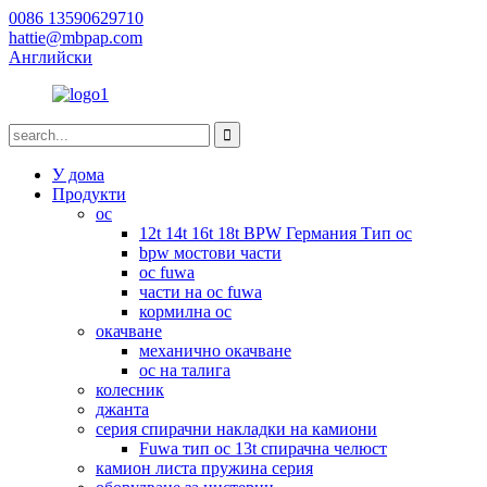
0086 13590629710
hattie@mbpap.com
Английски
У дома
Продукти
ос
12t 14t 16t 18t BPW Германия Тип ос
bpw мостови части
ос fuwa
части на ос fuwa
кормилна ос
окачване
механично окачване
ос на талига
колесник
джанта
серия спирачни накладки на камиони
Fuwa тип ос 13t спирачна челюст
камион листа пружина серия