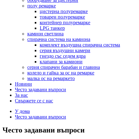
оборудване за цистерни
полу ремарке
цистерна полуремарке
товарен полуремарке
контейнер полуремарке
LPG танкер
камион светлина
спирачна система на камиона
комплект въздушна спирачна система
серия въздушни камери
гнездо със седем ядра
клапани за камиони
серия спирачен барабан и главина
колело и гайка за ос на ремарке
малка ос на ремаркето
Новини
Често задавани въпроси
За нас
Свържете се с нас
У дома
Често задавани въпроси
Често задавани въпроси