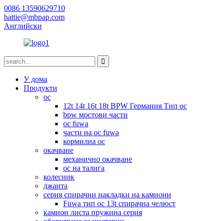
0086 13590629710
hattie@mbpap.com
Английски
У дома
Продукти
ос
12t 14t 16t 18t BPW Германия Тип ос
bpw мостови части
ос fuwa
части на ос fuwa
кормилна ос
окачване
механично окачване
ос на талига
колесник
джанта
серия спирачни накладки на камиони
Fuwa тип ос 13t спирачна челюст
камион листа пружина серия