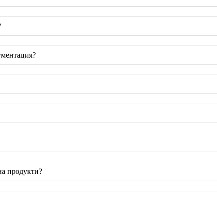
?
ументация?
на продукти?