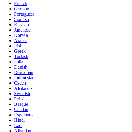
French
German
Portuguese
Spanish
Russian
Japanese
Korean
Arabic
Irish
Greek
Turkish
Italian
Danish
Romanian
Indonesian
Czech
Afrikaans
Swedish
Polish
Basque
Catalan
Esperanto
Hindi
Lao
Albanian