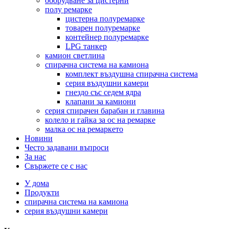
оборудване за цистерни
полу ремарке
цистерна полуремарке
товарен полуремарке
контейнер полуремарке
LPG танкер
камион светлина
спирачна система на камиона
комплект въздушна спирачна система
серия въздушни камери
гнездо със седем ядра
клапани за камиони
серия спирачен барабан и главина
колело и гайка за ос на ремарке
малка ос на ремаркето
Новини
Често задавани въпроси
За нас
Свържете се с нас
У дома
Продукти
спирачна система на камиона
серия въздушни камери