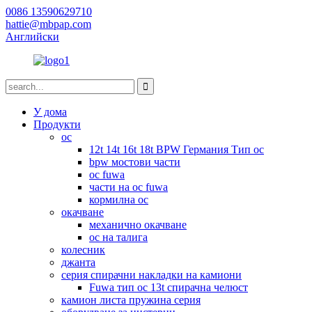
0086 13590629710
hattie@mbpap.com
Английски
У дома
Продукти
ос
12t 14t 16t 18t BPW Германия Тип ос
bpw мостови части
ос fuwa
части на ос fuwa
кормилна ос
окачване
механично окачване
ос на талига
колесник
джанта
серия спирачни накладки на камиони
Fuwa тип ос 13t спирачна челюст
камион листа пружина серия