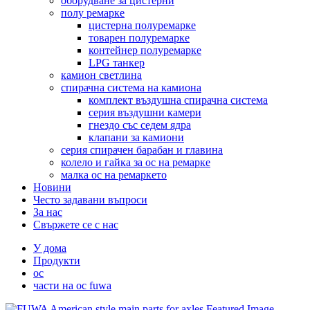
оборудване за цистерни
полу ремарке
цистерна полуремарке
товарен полуремарке
контейнер полуремарке
LPG танкер
камион светлина
спирачна система на камиона
комплект въздушна спирачна система
серия въздушни камери
гнездо със седем ядра
клапани за камиони
серия спирачен барабан и главина
колело и гайка за ос на ремарке
малка ос на ремаркето
Новини
Често задавани въпроси
За нас
Свържете се с нас
У дома
Продукти
ос
части на ос fuwa