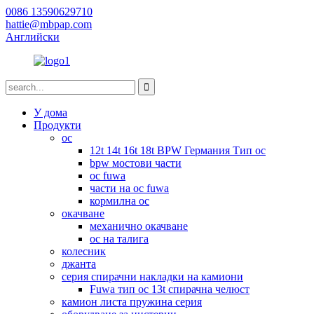
0086 13590629710
hattie@mbpap.com
Английски
У дома
Продукти
ос
12t 14t 16t 18t BPW Германия Тип ос
bpw мостови части
ос fuwa
части на ос fuwa
кормилна ос
окачване
механично окачване
ос на талига
колесник
джанта
серия спирачни накладки на камиони
Fuwa тип ос 13t спирачна челюст
камион листа пружина серия