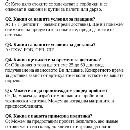
О: Като цяло стоките се запечатват в торбички и се
опаковат в кашони и кутии за палети или дърво.
Q2. Какви са вашите условия за плащане?
A: T / T (депозит + баланс преди доставка). Ще ви покажем
снимките на продуктите и пакетите, преди да платите
остатъка.
Q3. Какви са вашите условия за доставка?
A: EXW, FOB, CFR, CIF.
Q4. Какво ще кажете за времето за доставка?
О: Обикновено това ще отнеме 25 до 60 дни след
получаване на авансовото Ви плащане. Конкретното време
за доставка зависи от артикулите и количеството на вашата
поръчка.
Q5. Можете ли да произвеждате според пробите?
О: Да, можем да изработим по вашите проби или
технически чертежи. Можем да изградим матриците и
приспособленията.
Q6. Каква е вашата примерна политика?
О: Можем да предоставим пробата безплатно, ако имаме
готови части на склад, но клиентите трябва да платят