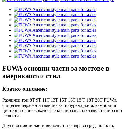
FUWA основни части за мостове в
американски стил
Кратко описание:
Различен тон 8T 9T 11T 13T 15T 16T 18 T 18T 20T FUWA
спирачен барабан и главина за полуремаркета, камиони и
цистерни с висококачествена спирачна накладка и спирачни
челюсти.
Други основни части включват: по-здрава греда на оста,