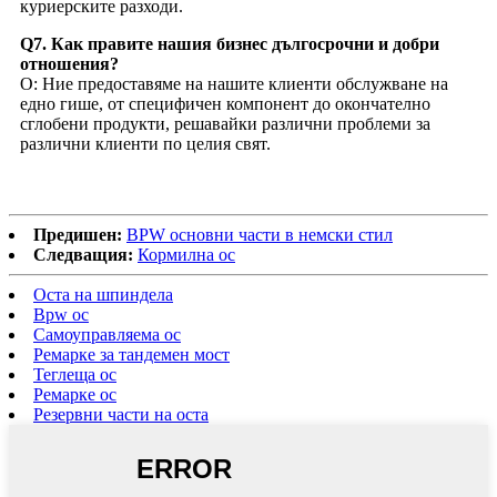
куриерските разходи.
Q7. Как правите нашия бизнес дългосрочни и добри
отношения?
О: Ние предоставяме на нашите клиенти обслужване на
едно гише, от специфичен компонент до окончателно
сглобени продукти, решавайки различни проблеми за
различни клиенти по целия свят.
Предишен:
BPW основни части в немски стил
Следващия:
Кормилна ос
Оста на шпиндела
Bpw ос
Самоуправляема ос
Ремарке за тандемен мост
Теглеща ос
Ремарке ос
Резервни части на оста