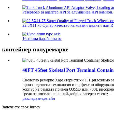
Резервоар за адаптер API за алуминиев API камион, 
22.5X11.75 Супер качество на ковани джанти или R .
16-тонна барабанна ос
контейнер полуремарке
40FT 45feet Skeletal Port Terminal Contain
Скелетно ремарке Характеристики 1. Приложимо за т
производствена технология и перфектно оборудване 
корпус на рамката приема Q355B или 700L високояк
греди за постигане на най-добрия лагерен ефект; ...
разследване
детайл
Започнете своя Jurney