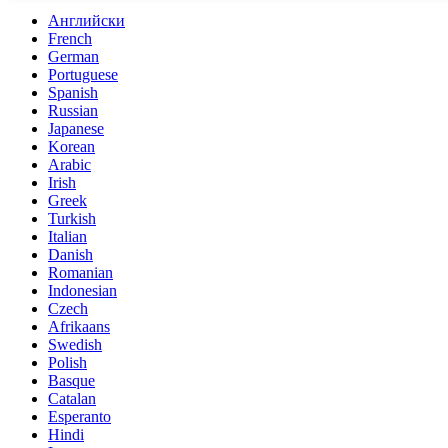
Английски
French
German
Portuguese
Spanish
Russian
Japanese
Korean
Arabic
Irish
Greek
Turkish
Italian
Danish
Romanian
Indonesian
Czech
Afrikaans
Swedish
Polish
Basque
Catalan
Esperanto
Hindi