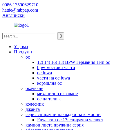
0086 13590629710
hattie@mbpap.com
Английски
У дома
Продукти
ос
12t 14t 16t 18t BPW Германия Тип ос
bpw мостови части
ос fuwa
части на ос fuwa
кормилна ос
окачване
механично окачване
ос на талига
колесник
джанта
серия спирачни накладки на камиони
Fuwa тип ос 13t спирачна челюст
камион листа пружина серия