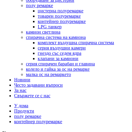
оборудване за цистерни
полу ремарке
цистерна полуремарке
товарен полуремарке
контейнер полуремарке
LPG танкер
камион светлина
спирачна система на камиона
комплект въздушна спирачна система
серия въздушни камери
гнездо със седем ядра
клапани за камиони
серия спирачен барабан и главина
колело и гайка за ос на ремарке
малка ос на ремаркето
Новини
Често задавани въпроси
За нас
Свържете се с нас
У дома
Продукти
полу ремарке
контейнер полуремарке