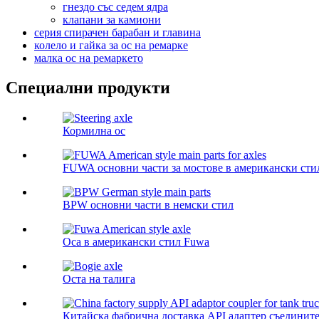
гнездо със седем ядра
клапани за камиони
серия спирачен барабан и главина
колело и гайка за ос на ремарке
малка ос на ремаркето
Специални продукти
Кормилна ос
FUWA основни части за мостове в американски сти
BPW основни части в немски стил
Оса в американски стил Fuwa
Оста на талига
Китайска фабрична доставка API адаптер съедините