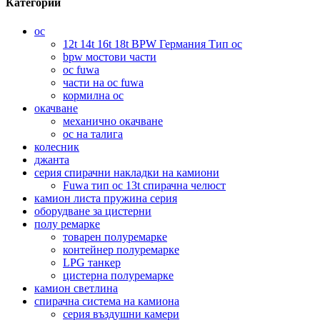
Категории
ос
12t 14t 16t 18t BPW Германия Тип ос
bpw мостови части
ос fuwa
части на ос fuwa
кормилна ос
окачване
механично окачване
ос на талига
колесник
джанта
серия спирачни накладки на камиони
Fuwa тип ос 13t спирачна челюст
камион листа пружина серия
оборудване за цистерни
полу ремарке
товарен полуремарке
контейнер полуремарке
LPG танкер
цистерна полуремарке
камион светлина
спирачна система на камиона
серия въздушни камери