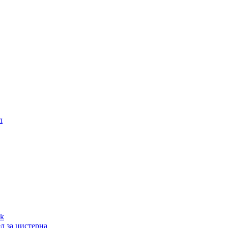
л
л за цистерна