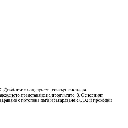
 2. Дизайнът е нов, приема усъвършенствана
надеждното представяне на продуктите; 3. Основният
варяване с потопена дъга и заваряване с CO2 и проходни