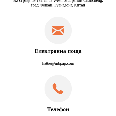
B2 сграда № 131 Jihua West road, район Chancheng,
град Фошан, Гуангдонг, Китай
Електронна поща
hattie@mbpap.com
Телефон