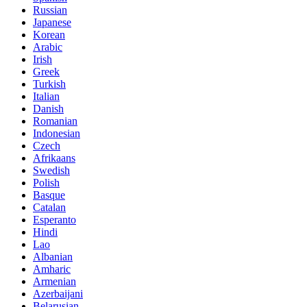
Russian
Japanese
Korean
Arabic
Irish
Greek
Turkish
Italian
Danish
Romanian
Indonesian
Czech
Afrikaans
Swedish
Polish
Basque
Catalan
Esperanto
Hindi
Lao
Albanian
Amharic
Armenian
Azerbaijani
Belarusian