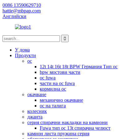
0086 13590629710
hattie@mbpap.com
Английски
У дома
Продукти
ос
12t 14t 16t 18t BPW Германия Тип ос
bpw мостови части
ос fuwa
части на ос fuwa
кормилна ос
окачване
механично окачване
ос на талига
колесник
джанта
серия спирачни накладки на камиони
Fuwa тип ос 13t спирачна челюст
камион листа пружина серия