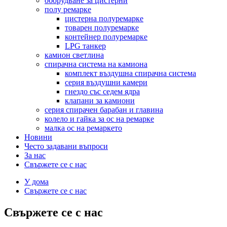
оборудване за цистерни
полу ремарке
цистерна полуремарке
товарен полуремарке
контейнер полуремарке
LPG танкер
камион светлина
спирачна система на камиона
комплект въздушна спирачна система
серия въздушни камери
гнездо със седем ядра
клапани за камиони
серия спирачен барабан и главина
колело и гайка за ос на ремарке
малка ос на ремаркето
Новини
Често задавани въпроси
За нас
Свържете се с нас
У дома
Свържете се с нас
Свържете се с нас