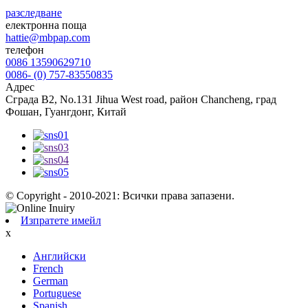
разследване
електронна поща
hattie@mbpap.com
телефон
0086 13590629710
0086- (0) 757-83550835
Адрес
Сграда B2, No.131 Jihua West road, район Chancheng, град
Фошан, Гуангдонг, Китай
© Copyright - 2010-2021: Всички права запазени.
Изпратете имейл
x
Английски
French
German
Portuguese
Spanish