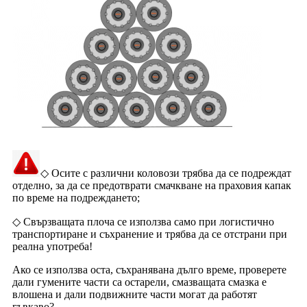
◇ Осите с различни коловози трябва да се подреждат
отделно, за да се предотврати смачкване на праховия капак
по време на подреждането;
◇ Свързващата плоча се използва само при логистично
транспортиране и съхранение и трябва да се отстрани при
реална употреба!
Ако се използва оста, съхранявана дълго време, проверете
дали гумените части са остарели, смазващата смазка е
влошена и дали подвижните части могат да работят
гъвкаво?