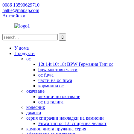
0086 13590629710
hattie@mbpap.com
Английски
У дома
Продукти
ос
12t 14t 16t 18t BPW Германия Тип ос
bpw мостови части
ос fuwa
части на ос fuwa
кормилна ос
окачване
механично окачване
ос на талига
колесник
джанта
серия спирачни накладки на камиони
Fuwa тип ос 13t спирачна челюст
камион листа пружина серия