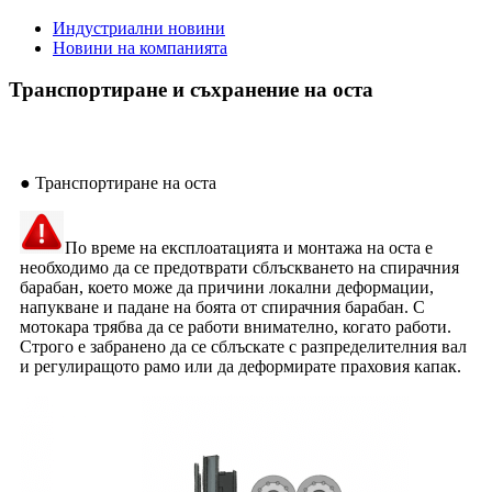
Индустриални новини
Новини на компанията
Транспортиране и съхранение на оста
● Транспортиране на оста
По време на експлоатацията и монтажа на оста е
необходимо да се предотврати сблъскването на спирачния
барабан, което може да причини локални деформации,
напукване и падане на боята от спирачния барабан. С
мотокара трябва да се работи внимателно, когато работи.
Строго е забранено да се сблъскате с разпределителния вал
и регулиращото рамо или да деформирате праховия капак.