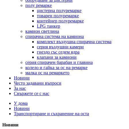
оборудване за цистерни
полу ремарке
цистерна полуремарке
товарен полуремарке
контейнер полуремарке
LPG танкер
камион светлина
спирачна система на камиона
комплект въздушна спирачна система
серия въздушни камери
гнездо със седем ядра
клапани за камиони
серия спирачен барабан и главина
колело и гайка за ос на ремарке
малка ос на ремаркето
Новини
Често задавани въпроси
За нас
Свържете се с нас
У дома
Новини
Транспортиране и съхранение на оста
Новини